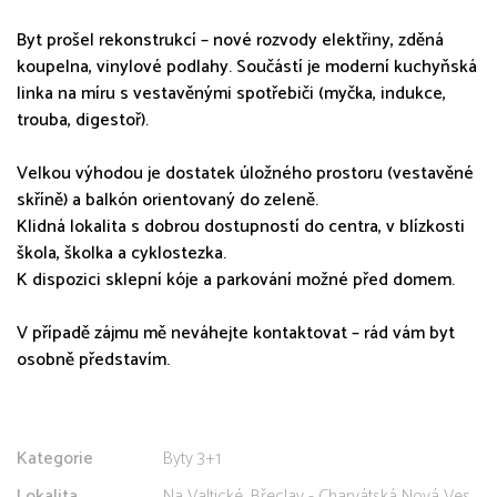
Byt prošel rekonstrukcí – nové rozvody elektřiny, zděná
koupelna, vinylové podlahy. Součástí je moderní kuchyňská
linka na míru s vestavěnými spotřebiči (myčka, indukce,
trouba, digestoř).
Velkou výhodou je dostatek úložného prostoru (vestavěné
skříně) a balkón orientovaný do zeleně.
Klidná lokalita s dobrou dostupností do centra, v blízkosti
škola, školka a cyklostezka.
K dispozici sklepní kóje a parkování možné před domem.
V případě zájmu mě neváhejte kontaktovat – rád vám byt
osobně představím.
Kategorie
Byty 3+1
Lokalita
Na Valtické, Břeclav - Charvátská Nová Ves