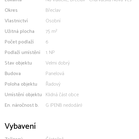
Okres
Břeclav
Vlastnictví
Osobní
Užitná plocha
75 m²
Počet podlaží
6
Podlaží umístění
1. NP
Stav objektu
Velmi dobrý
Budova
Panelová
Poloha objektu
Řadový
Umístění objektu
Klidná část obce
En. náročnost b.
G (PENB nedodán)
Vybavení