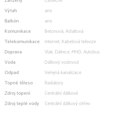
Zařízený
Částečně
Výtah
ano
Balkón
ano
Komunikace
Betonová, Asfaltová
Telekomunikace
Internet, Kabelová televize
Doprava
Vlak, Dálnice, MHD, Autobus
Voda
Dálkový vodovod
Odpad
Veřejná kanalizace
Topné těleso
Radiátory
Zdroj topení
Centrální dálkové
Zdroj teplé vody
Centrální dálkový ohřev