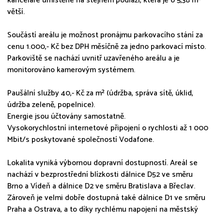
kanceláře umístěné na stejném podlaží, která je o 5,38 m²
větší.
Součástí areálu je možnost pronájmu parkovacího stání za
cenu 1.000,- Kč bez DPH měsíčně za jedno parkovací místo.
Parkoviště se nachází uvnitř uzavřeného areálu a je
monitorováno kamerovým systémem.
Paušální služby 40,- Kč za m² (údržba, správa sítě, úklid,
údržba zeleně, popelnice).
Energie jsou účtovány samostatně.
Vysokorychlostní internetové připojení o rychlosti až 1 000
Mbit/s poskytované společností Vodafone.
Lokalita vyniká výbornou dopravní dostupností. Areál se
nachází v bezprostřední blízkosti dálnice D52 ve směru
Brno a Vídeň a dálnice D2 ve směru Bratislava a Břeclav.
Zároveň je velmi dobře dostupná také dálnice D1 ve směru
Praha a Ostrava, a to díky rychlému napojení na městský