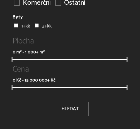
Komerční
Ostatní
Byty
1+kk
2+kk
Plocha
0
m² -
1 000+
m²
Cena
0
Kč -
15 000 000+
Kč
HLEDAT