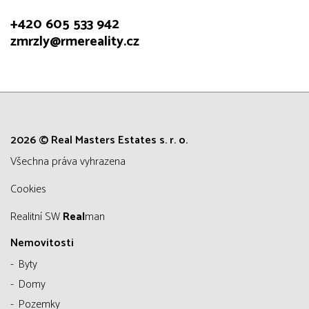
+420 605 533 942
zmrzly@rmereality.cz
2026 © Real Masters Estates s. r. o.
všechna práva vyhrazena
Cookies
Realitní SW
Real
man
Nemovitosti
Byty
Domy
Pozemky