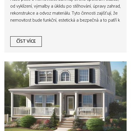
od vyklízení, výmalby a úklidu po stěhování, úpravy zahrad,
rekonstrukce a odvoz materiálu. Tyto činnosti zajišťují, že
nemovitost bude funkční, estetická a bezpečná a to patří k
jejímu celkovému zhodnocení. Spolupráce s námi může
výrazně usnadnit a urychlit celý proces.
ČÍST VÍCE