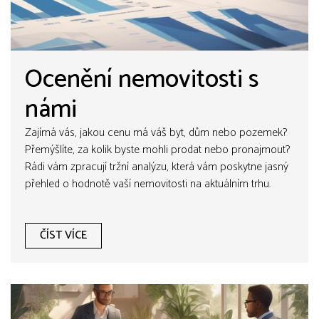
Ocenění nemovitosti s
námi
Zajímá vás, jakou cenu má váš byt, dům nebo pozemek?
Přemýšlíte, za kolik byste mohli prodat nebo pronajmout?
Rádi vám zpracují tržní analýzu, která vám poskytne jasný
přehled o hodnotě vaší nemovitosti na aktuálním trhu.
Zanechte nám prosím svůj kontakt a my se vám co
nejdříve ozveme.
ČÍST VÍCE