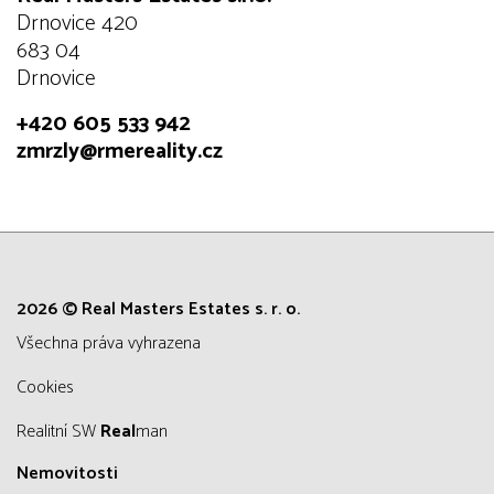
Drnovice 420
683 04
Drnovice
+420 605 533 942
zmrzly@rmereality.cz
2026 © Real Masters Estates s. r. o.
všechna práva vyhrazena
Cookies
Realitní SW
Real
man
Nemovitosti