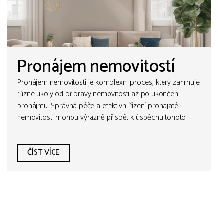
Pronájem nemovitostí
Pronájem nemovitostí je komplexní proces, který zahrnuje
různé úkoly od přípravy nemovitosti až po ukončení
pronájmu. Správná péče a efektivní řízení pronajaté
nemovitosti mohou výrazně přispět k úspěchu tohoto
podnikání a naopak špatně spravovaná nemovitost může
vést k problémům a ztrátám.
ČÍST VÍCE