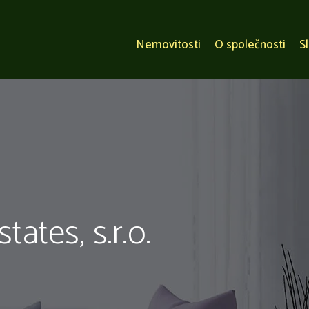
Nemovitosti
O společnosti
S
ates, s.r.o.