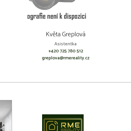
Květa Greplová
Asistentka
+420 725 780 512
greplova@rmereality.cz