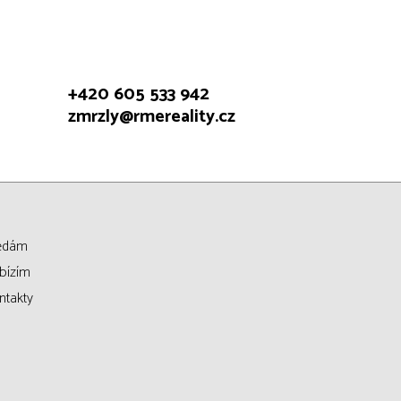
+420 605 533 942
zmrzly@rmereality.cz
edám
bízím
ntakty