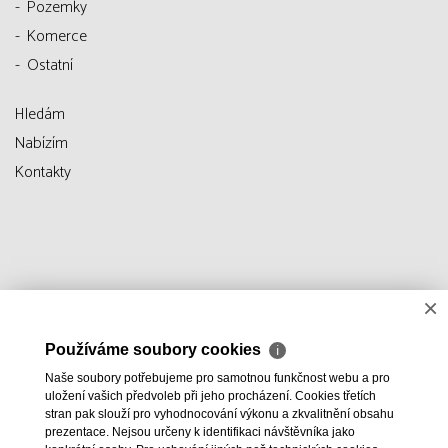
Pozemky
Komerce
Ostatní
Hledám
Nabízím
Kontakty
×
Používáme soubory cookies
ℹ
Naše soubory potřebujeme pro samotnou funkčnost webu a pro
uložení vašich předvoleb při jeho procházení. Cookies třetích
stran pak slouží pro vyhodnocování výkonu a zkvalitnění obsahu
prezentace. Nejsou určeny k identifikaci návštěvníka jako