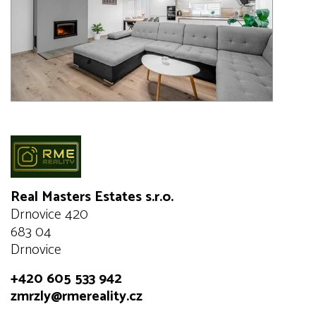
Real Masters Estates s.r.o.
Drnovice 420
683 04
Drnovice
+420 605 533 942
zmrzly@rmereality.cz