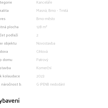
tegorie
Kanceláře
kalita
Masná, Brno - Trnitá
res
Brno-město
itná plocha
128 m²
čet podlaží
2
av objektu
Novostavba
dova
Cihlová
p domu
Patrový
stavba
Komerční
k kolaudace
2023
. náročnost b.
G (PENB nedodán)
ybavení