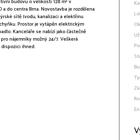
ivní budovu o velikosti 128 m² v
Ka
 a do centra Brna. Novostavba je rozdělena
Lo
rské sítě (vodu, kanalizaci a elektřinu
kuchyňku. Prostor je vytápěn elektrickým
Ok
padlo. Kanceláře se nabízí jako částečně
Už
e pro nájemníky možný 24/7. Veškerá
Po
dispozici ihned.
St
Bu
Ty
Zá
Ro
En
V