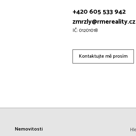
+420 605 533 942
zmrzly@rmereality.cz
IČ: 01201018
Kontaktujte mě prosím
Nemovitosti
Hl