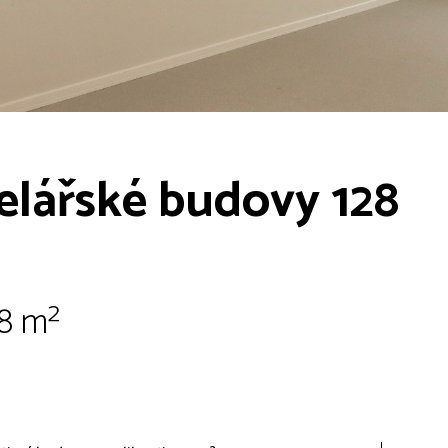
lářské budovy 128
28 m²