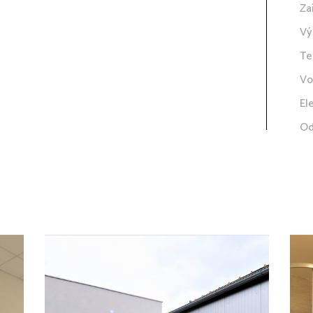
Za
Vý
Te
Vo
El
Od