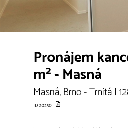
Pronájem kance
m² - Masná
Masná, Brno - Trnitá | 1
ID 20230