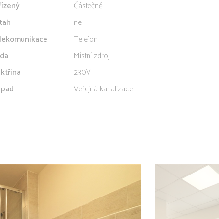
řízený
Částečně
tah
ne
lekomunikace
Telefon
da
Místní zdroj
ektřina
230V
pad
Veřejná kanalizace