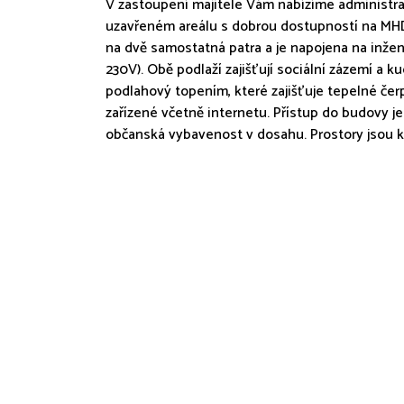
V zastoupení majitele Vám nabízíme administrat
uzavřeném areálu s dobrou dostupností na MHD
na dvě samostatná patra a je napojena na inžený
230V). Obě podlaží zajišťují sociální zázemí a 
podlahový topením, které zajišťuje tepelné čer
zařízené včetně internetu. Přístup do budovy j
občanská vybavenost v dosahu. Prostory jsou k 