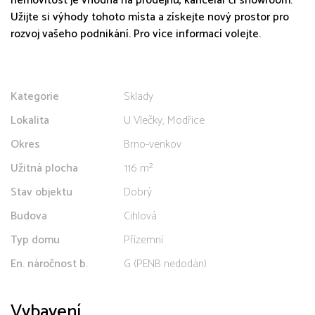
nemovitost je vhodná na prodejnu, kancelář či showroom.
Užijte si výhody tohoto místa a získejte nový prostor pro
rozvoj vašeho podnikání. Pro více informací volejte.
Kategorie
Sklady
Lokalita
U Vlečky, Modřice
Okres
Brno-venkov
Užitná plocha
116 m²
Stav objektu
Dobrý
Budova
Cihlová
Typ domu
Přízemní
En. náročnost b.
G (PENB nedodán)
Vybavení